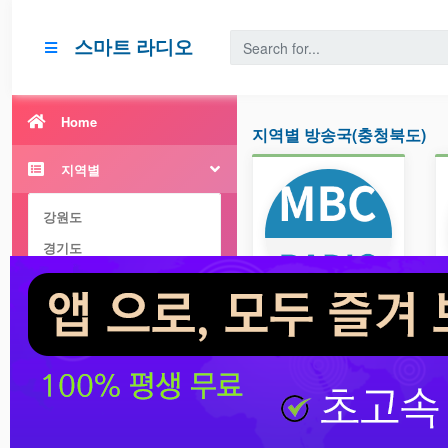
스마트 라디오
Home
지역별 방송국(충청북도)
지역별
강원도
경기도
경상남도
경상북도
MBC 표준FM
광주광역시
충북 MBC 라디오 107.1
대구광역시
대전광역시
부산광역시