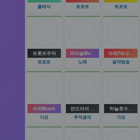
클래식
트로트
트로트
트롯트주막
파라솔Music in 라이브
파워Fm-24 - R
트로트
노래
음악방송
파워Music
판도라의 상자
하늘호수방송
가요
추억음악
가요