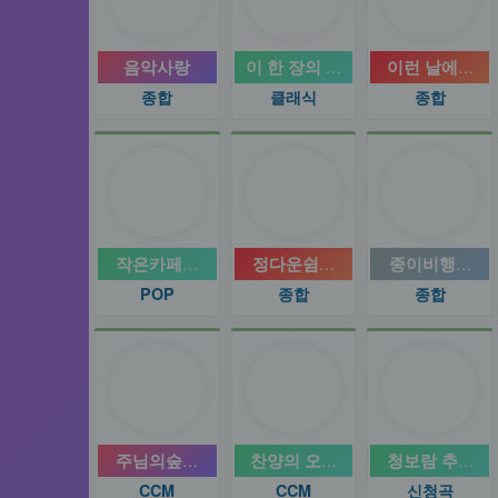
음악사랑
이 한 장의 명반
이런 날에는 
종합
클래식
종합
작은카페큰울림
정다운쉼터7080
종이비행기..↖(.
POP
종합
종합
주님의숲찬양방송국
찬양의 오솔길
청보람 추억의7
CCM
CCM
신청곡