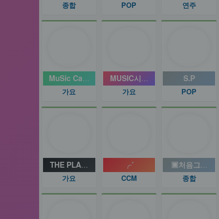
종합
POP
연주
MuSic Cast For. U.
MUSIC시그널
S.P
가요
가요
POP
THE PLAYLIST
╭˚
▣처음그때처럼
가요
CCM
종합