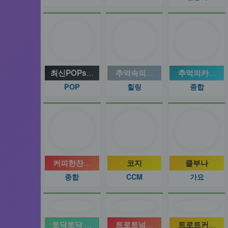
최신POPs해질녘노을팝
추억속의◈올드팝↖가요※7080
추억의카페트
POP
힐링
종합
커피한잔의여유와음악
코지
클부나
종합
CCM
가요
토닥토닥 음악편지
트로트넘버원
트로트커피숍