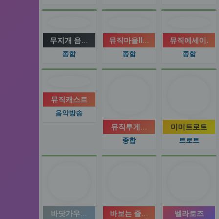
무지개 음악공간
뮤직마을ll4560
뮤직에세이.
종합
종합
종합
뮤직캐스트
음악방송
뮤직투게더음악실
미미트로트
종합
트로트
바닷가우체국
바보는 즐겁다
벨라로즈