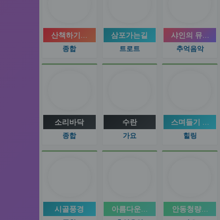
산책하기좋은날
삼포가는길
샤인의 뮤직 
종합
트로트
추억음악
소리바닥
수란
스며들기 좋은
종합
가요
힐링
시골풍경
아름다운인연
안동청량산과