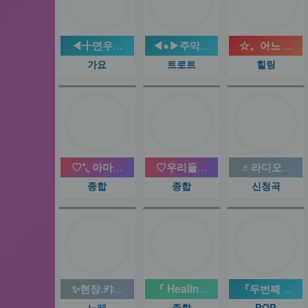
◀╉연우뮤직™╊▶
◀●▶주막집@트로트◀●▶
☆。어느 멋진
가요
트로트
힐링
♡⁺◟ 아마란스 방송국 ◞⁺♡
♡우리들의 놀이터♡
♬라디오스타
종합
종합
신청곡
✨현장.캬바레.트로트.전문방송✨
『 Healing Music 』
『두번째 음악
노래
종합
POP