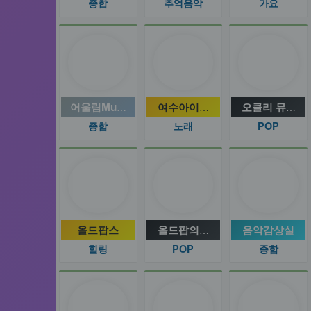
종합
추억음악
가요
어울림Music
여수아이파크뮤직
오클리 뮤직~
종합
노래
POP
올드팝스
올드팝의추억
음악감상실
힐링
POP
종합