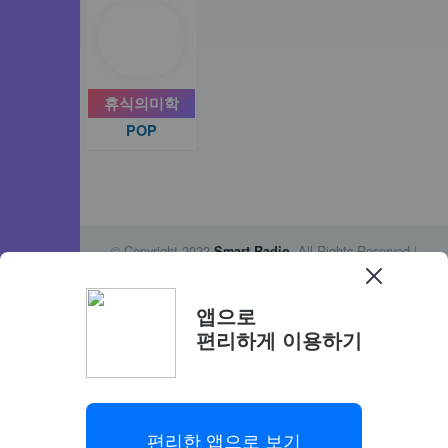
휴식의미학
POP
© Copyright 2022
. All Rights Reserved |
Smart Radio
|
|
Privacy Policy
DMCA
disclaimer
Made with
by 스마트 라디오
앱으로
편리하게 이용하기
This website uses cookies to ensure you get
the best experience on our website.
편리한 앱으로 보기
Learn more