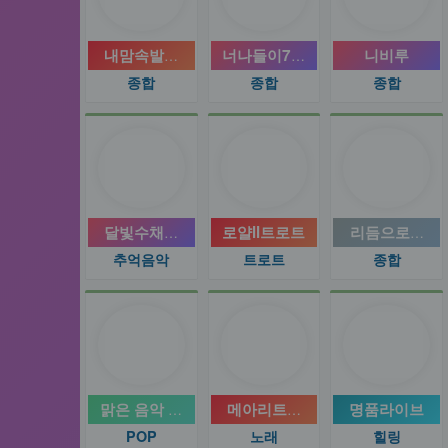
내맘속발라드트로트(종합)
너나들이7080
니비루
종합
종합
종합
달빛수채화™
로얄ll트로트
리듬으로…☆
추억음악
트로트
종합
맑은 음악 소리
메아리트로트
명품라이브
POP
노래
힐링