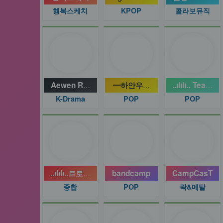
행복스케치
KPOP
콜라보뮤직
Aewen Radio K-Drama
━하얀우체통━
..ılılı.. TeaTime .
K-Drama
POP
POP
..ılılı..트로트 맛집..ılılı..
bandcamp
CampCasT
종합
POP
락&메탈