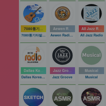
7080통기타발라드24시
Aewen Radio
All Jazz Radio
7080통기타발라드24시
Aewen Radio KPOP
All Jazz Radio
Dallas Korean Radio
Jazz Groove
Musical
Dallas Korean Radio
Jazz Groove
Musical