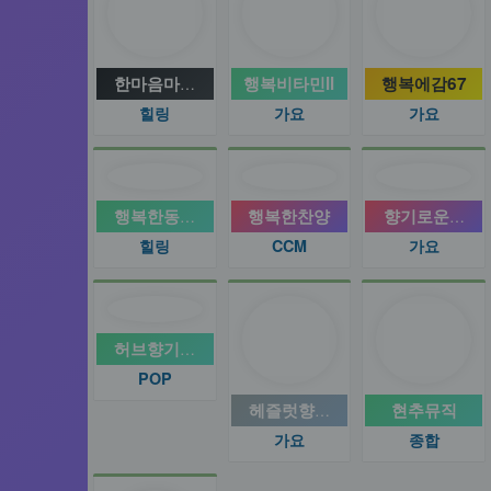
한마음마이크라이브
행복비타민ll
행복에감67
힐링
가요
가요
행복한동행나눔터
행복한찬양
향기로운사랑
힐링
CCM
가요
허브향기선율
POP
헤즐럿향기방송국
현추뮤직
가요
종합