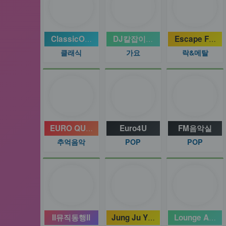
ClassicOdyssey
DJ칼잡이나이트
Escape From
클래식
가요
락&메탈
EURO QUEEN
Euro4U
FM음악실
추억음악
POP
POP
II뮤직동행II
Jung Ju Young Golden Pop
Lounge Area