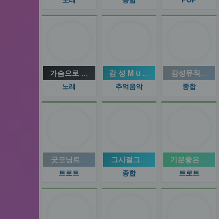
가슴으로 듣는 라이브 음악♬♪
감 성 M u s i c
감성뮤직발라
노래
추억음악
종합
굿모닝트로트
그시절그추억
기분좋은 트로
트로트
종합
트로트