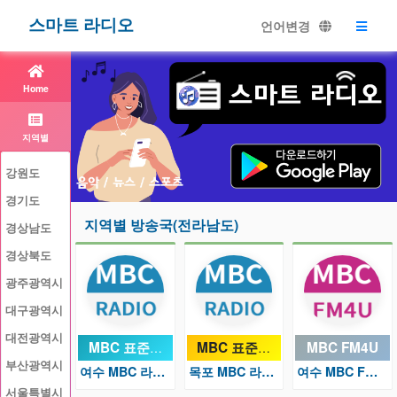
스마트 라디오
언어변경
Home
지역별
강원도
인터넷방송
경기도
지역별 방송국(전라남도)
경상남도
경상북도
광주광역시
대구광역시
대전광역시
MBC 표준FM
MBC 표준FM
MBC FM4U
부산광역시
여수 MBC 라디오 100.3
목포 MBC 라디오 89.1
여수 MBC FM4U 98.3
서울특별시