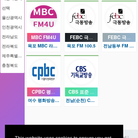
선택
울산광역시
인천광역시
MBC FM4U
FEBC 극동방송
FEBC 극동방
전라남도
목포 MBC 라디오 102.3
목포 FM 100.5
전남동부 FM 97.5
전라북도
제주특별자치도
충청북도
CPBC 평화방송
CBS 표준 FM
여수 평화방송 99.5
전남(순천) CBS 라디오 102.1
앱으로
편리하게 이용하기
© Copyright 2022
. All Rights Reserved |
Smart Radio